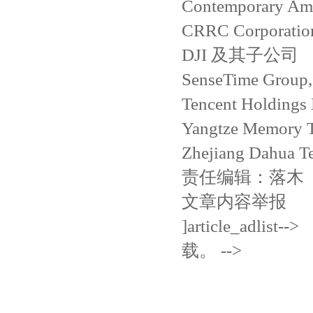
Contemporary Amp
CRRC Corporatio
DJI 及其子公司
SenseTime Group, 
Tencent Holdings 
Yangtze Memory T
Zhejiang Dahua 
责任编辑：落木
文章内容举报
]article_a
载。 -->