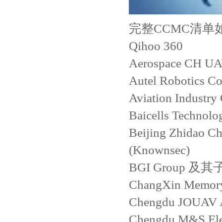
完整CCMC清单
Qihoo 360
Aerospace CH UAV
Autel Robotics Co.
Aviation Indust
Baicells Technolog
Beijing Zhidao Ch
(Knownsec)
BGI Group 及
ChangXin Memory
Chengdu JOUAV A
Chengdu M&S Elec