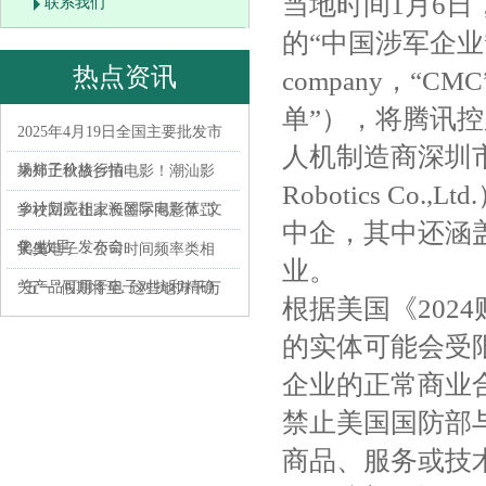
当地时间1月6
联系我们
的“中国涉军企业”清单（
热点资讯
company，“
单”），将腾讯
2025年4月19日全国主要批发市
人机制造商深圳市
场柿子价格行情
来郑正秋故乡拍电影！潮汕影
Robotics C
乡计划亮相上海国际电影节_文
学校回应让家长签字同意体罚
中企，其中还涵
化_故里_发布会
学生
天奥电子：公司时间频率类相
业。
关产品可用于电子对抗和精确
“五一”假期将至: 这些地方千万
根据美国《202
制导
不要错过! 请提前做好旅游攻略
的实体可能会受
企业的正常商业
禁止美国国防部
商品、服务或技术合